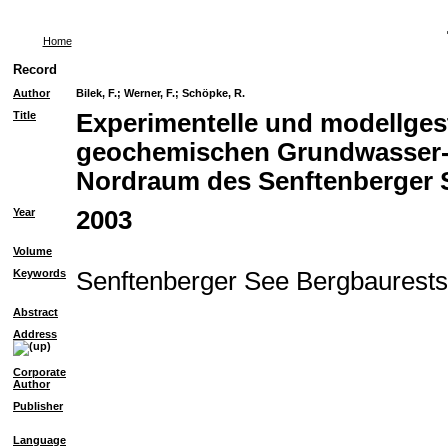
Home
Record
Author
Bilek, F.
;
Werner, F.
;
Schöpke, R.
Title
Experimentelle und modellges
geochemischen Grundwasser-
Nordraum des Senftenberger 
Year
2003
Volume
Keywords
Senftenberger See Bergbaurest
Abstract
Address
Corporate
Author
Publisher
Language