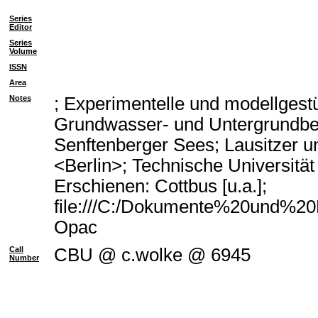
Series
Editor
Series
Volume
ISSN
Area
Notes
; Experimentelle und modellgest
Grundwasser- und Untergrundbe
Senftenberger Sees; Lausitzer u
<Berlin>; Technische Universitä
Erschienen: Cottbus [u.a.];
file:///C:/Dokumente%20und%20E
Opac
Call
CBU @ c.wolke @ 6945
Number