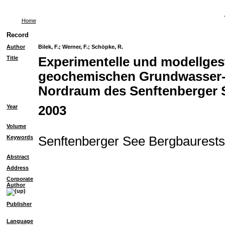
Home
Record
Author
Bilek, F.
;
Werner, F.
;
Schöpke, R.
Title
Experimentelle und modellges
geochemischen Grundwasser-
Nordraum des Senftenberger 
Year
2003
Volume
Keywords
Senftenberger See Bergbaurest
Abstract
Address
Corporate
Author
Publisher
Language