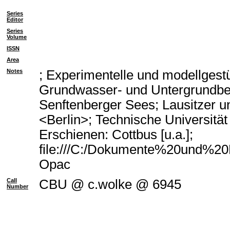
Series
Editor
Series
Volume
ISSN
Area
Notes
; Experimentelle und modellgest
Grundwasser- und Untergrundbe
Senftenberger Sees; Lausitzer u
<Berlin>; Technische Universitä
Erschienen: Cottbus [u.a.];
file:///C:/Dokumente%20und%20E
Opac
Call
CBU @ c.wolke @ 6945
Number