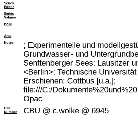
Series
Editor
Series
Volume
ISSN
Area
Notes
; Experimentelle und modellgest
Grundwasser- und Untergrundbe
Senftenberger Sees; Lausitzer u
<Berlin>; Technische Universitä
Erschienen: Cottbus [u.a.];
file:///C:/Dokumente%20und%20E
Opac
Call
CBU @ c.wolke @ 6945
Number