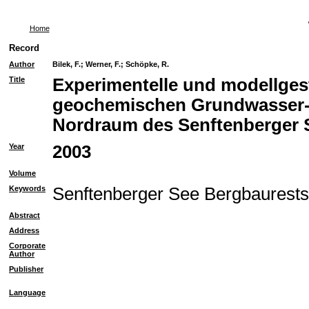
Home
Record
Author
Bilek, F.
;
Werner, F.
;
Schöpke, R.
Title
Experimentelle und modellges
geochemischen Grundwasser-
Nordraum des Senftenberger 
Year
2003
Volume
Keywords
Senftenberger See Bergbaurest
Abstract
Address
Corporate
Author
Publisher
Language