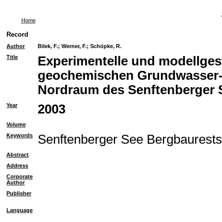
Home
Record
Author
Bilek, F.
;
Werner, F.
;
Schöpke, R.
Title
Experimentelle und modellges
geochemischen Grundwasser-
Nordraum des Senftenberger 
Year
2003
Volume
Keywords
Senftenberger See Bergbaurest
Abstract
Address
Corporate
Author
Publisher
Language