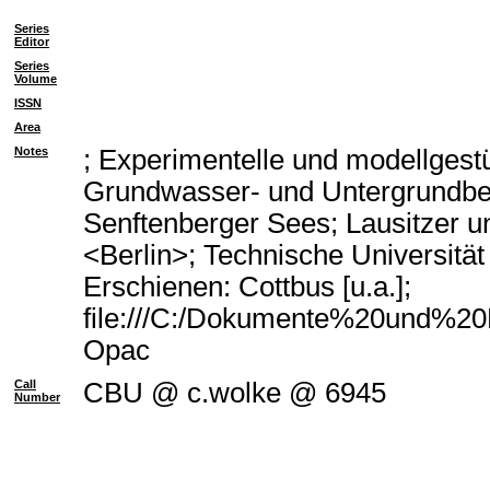
Series
Editor
Series
Volume
ISSN
Area
Notes
; Experimentelle und modellgest
Grundwasser- und Untergrundbe
Senftenberger Sees; Lausitzer u
<Berlin>; Technische Universitä
Erschienen: Cottbus [u.a.];
file:///C:/Dokumente%20und%20E
Opac
Call
CBU @ c.wolke @ 6945
Number