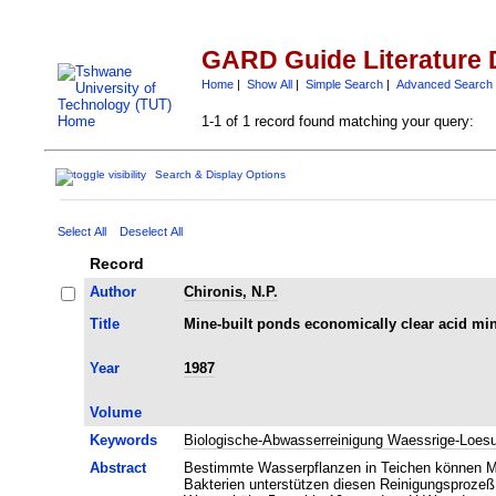
GARD Guide Literature 
Home
|
Show All
|
Simple Search
|
Advanced Search
1-1 of 1 record found matching your query:
Search & Display Options
Select All
Deselect All
Record
Author
Chironis, N.P.
Title
Mine-built ponds economically clear acid mi
Year
1987
Volume
Keywords
Biologische-Abwasserreinigung Waessrige-Loes
Abstract
Bestimmte Wasserpflanzen in Teichen können Met
Bakterien unterstützen diesen Reinigungsprozeß.