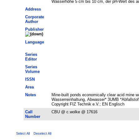
Wasserhöhe 5 cm bis 10 cm, der pH-Wert des aus
Address
Corporate
Author
Publisher
Language
Series
Editor
Series
Volume
ISSN
Area
Notes
Mine-built ponds economically clear acid mine 
Wasserreinhaltung, Abwasser* 3UMB *Abfallstoff
Copyright FIZ Technik e.V.; EN Englisch
Call
CBU @ c.wolke @ 17616
Number
Select All
Deselect All