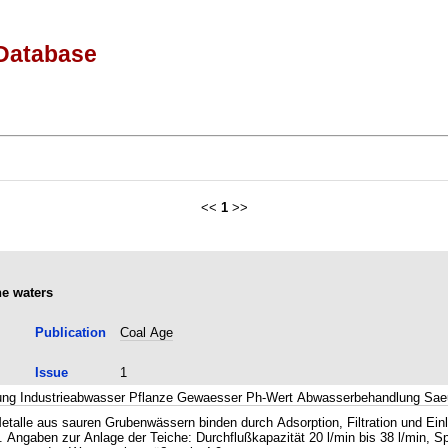
Database
<<
1
>>
ne waters
Publication
Coal Age
Issue
1
ung Industrieabwasser Pflanze Gewaesser Ph-Wert Abwasserbehandlung Sae
alle aus sauren Grubenwässern binden durch Adsorption, Filtration und Einl
 Angaben zur Anlage der Teiche: Durchflußkapazität 20 l/min bis 38 l/min, S