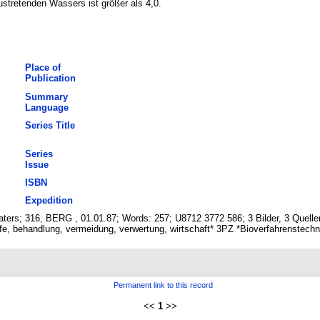
tretenden Wassers ist größer als 4,0.
Place of
Publication
Summary
Language
Series Title
Series
Issue
ISBN
Expedition
waters; 316, BERG , 01.01.87; Words: 257; U8712 3772 586; 3 Bilder, 3 Quel
e, behandlung, vermeidung, verwertung, wirtschaft* 3PZ *Bioverfahrenstechn
Permanent link to this record
<<
1
>>