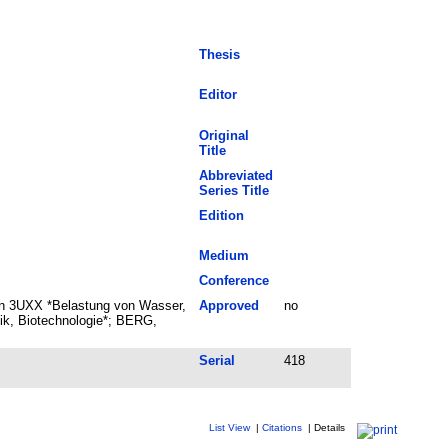
Thesis
Editor
Original
Title
Abbreviated
Series Title
Edition
Medium
Conference
len 3UXX *Belastung von Wasser,
Approved
no
ik, Biotechnologie*; BERG,
Serial
418
List View
|
Citations
|
Details