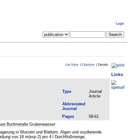
Login
List View
|
Citations
|
Details
Links
Type
Journal
Article
Abbreviated
Journal
Pages
58-61
ure Buntmetalle Grubenwasser
agerung in Wurzeln und Blättern. Algen und oxydierende
pülung von 18 m(exp 2) pro 4 l Durchflußmenge,