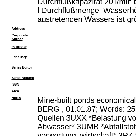
Durchflußkapazität 20 l/min 
l Durchflußmenge, Wasserhö
austretenden Wassers ist grö
Address
Corporate
Author
Publisher
Language
Series Editor
Series Volume
ISSN
Area
Notes
Mine-built ponds economicall
BERG , 01.01.87; Words: 257
Quellen 3UXX *Belastung vo
Abwasser* 3UMB *Abfallstof
verwertung, wirtschaft* 3PZ 