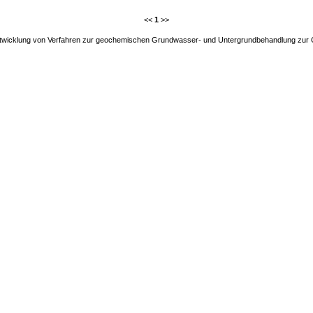
<<
1
>>
te Entwicklung von Verfahren zur geochemischen Grundwasser- und Untergrundbehandlung z