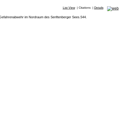
List View
|
Citations
|
Details
ur Gefahrenabwehr im Nordraum des Senftenberger Sees.544.