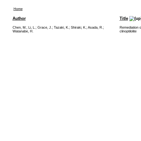
Home
Author
Title
Chen, M.
;
Li, L.
;
Grace, J.
;
Tazaki, K.
;
Shiraki, K.
;
Asada, R.
;
Remediation o
Watanabe, H.
clinoptilolite