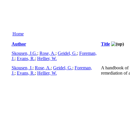
Home
Author
Title
Skousen, J.G.
;
Rose, A.
;
Geidel, G.
;
Foreman,
J.
;
Evans, R.
;
Hellier, W.
Skousen, J.
;
Rose, A.
;
Geidel, G.
;
Foreman,
A handbook of 
J.
;
Evans, R.
;
Hellier, W.
remediation of 