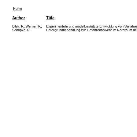
Home
Author
Title
Bilek, F.
;
Werner, F.
;
Experimentelle und modellgestützte Entwicklung von Verfa
Schöpke, R.
Untergrundbehandlung zur Gefahrenabwehr im Nordraum de