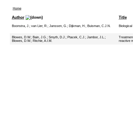
Home
Author
Title
Boonstra, J.
;
van Lier, R.
;
Janssen, G.
;
Dijkman, H.
;
Buisman, C.J.N.
Biological
Blowes, D.W.
;
Bain, J.G.
;
Smyth, D.J.
;
Ptacek, C.J.
;
Jambor, J.L.
;
Treatment
Blowes, D.W.
;
Ritchie, A.I.M.
reactive m