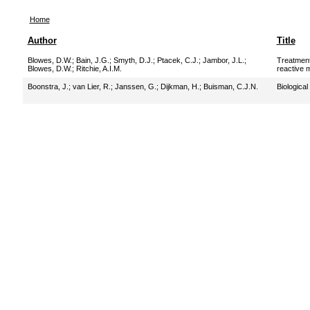
Home
Author
Title
Blowes, D.W.
;
Bain, J.G.
;
Smyth, D.J.
;
Ptacek, C.J.
;
Jambor, J.L.
;
Treatment
Blowes, D.W.
;
Ritchie, A.I.M.
reactive m
Boonstra, J.
;
van Lier, R.
;
Janssen, G.
;
Dijkman, H.
;
Buisman, C.J.N.
Biological