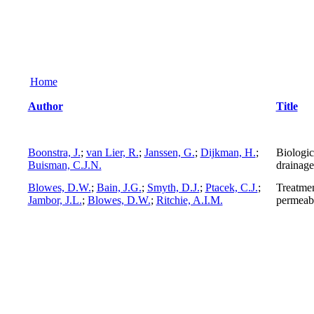
Home
Author
Title
Boonstra, J.
;
van Lier, R.
;
Janssen, G.
;
Dijkman, H.
;
Biologic
Buisman, C.J.N.
drainage
Blowes, D.W.
;
Bain, J.G.
;
Smyth, D.J.
;
Ptacek, C.J.
;
Treatmen
Jambor, J.L.
;
Blowes, D.W.
;
Ritchie, A.I.M.
permeabl