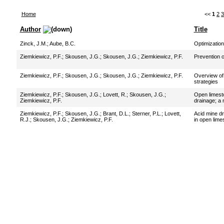
Home
<<
1
2
3
Author
Title
Zinck, J.M.
;
Aube, B.C.
Optimization
Ziemkiewicz, P.F.
;
Skousen, J.G.
;
Skousen, J.G.
;
Ziemkiewicz, P.F.
Prevention o
Ziemkiewicz, P.F.
;
Skousen, J.G.
;
Skousen, J.G.
;
Ziemkiewicz, P.F.
Overview of 
strategies
Ziemkiewicz, P.F.
;
Skousen, J.G.
;
Lovett, R.
;
Skousen, J.G.
;
Open limesto
Ziemkiewicz, P.F.
drainage; a 
Ziemkiewicz, P.F.
;
Skousen, J.G.
;
Brant, D.L.
;
Sterner, P.L.
;
Lovett,
Acid mine dr
R.J.
;
Skousen, J.G.
;
Ziemkiewicz, P.F.
in open lime