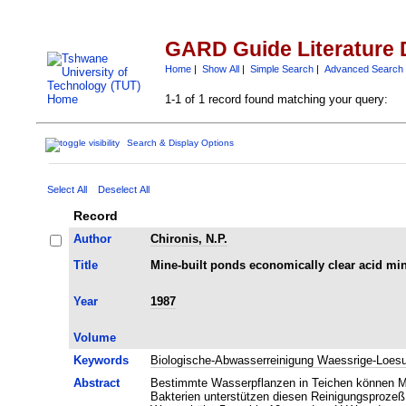
GARD Guide Literature 
Home
|
Show All
|
Simple Search
|
Advanced Search
1-1 of 1 record found matching your query:
Search & Display Options
Select All
Deselect All
Record
Author
Chironis, N.P.
Title
Mine-built ponds economically clear acid mi
Year
1987
Volume
Keywords
Biologische-Abwasserreinigung Waessrige-Loes
Abstract
Bestimmte Wasserpflanzen in Teichen können Met
Bakterien unterstützen diesen Reinigungsprozeß.