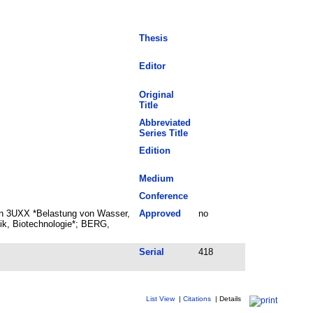
Thesis
Editor
Original
Title
Abbreviated
Series Title
Edition
Medium
Conference
len 3UXX *Belastung von Wasser,
Approved
no
ik, Biotechnologie*; BERG,
Serial
418
List View
|
Citations
|
Details