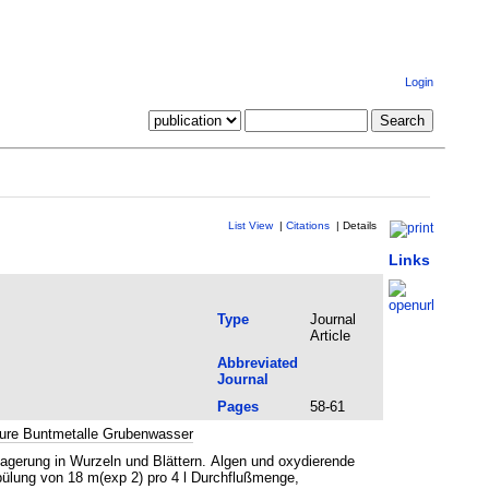
Login
List View
|
Citations
|
Details
Links
Type
Journal
Article
Abbreviated
Journal
Pages
58-61
ure Buntmetalle Grubenwasser
agerung in Wurzeln und Blättern. Algen und oxydierende
pülung von 18 m(exp 2) pro 4 l Durchflußmenge,