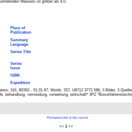
tretenden Wassers ist größer als 4,0.
Place of
Publication
Summary
Language
Series Title
Series
Issue
ISBN
Expedition
waters; 316, BERG , 01.01.87; Words: 257; U8712 3772 586; 3 Bilder, 3 Quel
e, behandlung, vermeidung, verwertung, wirtschaft* 3PZ *Bioverfahrenstechn
Permanent link to this record
<<
1
>>