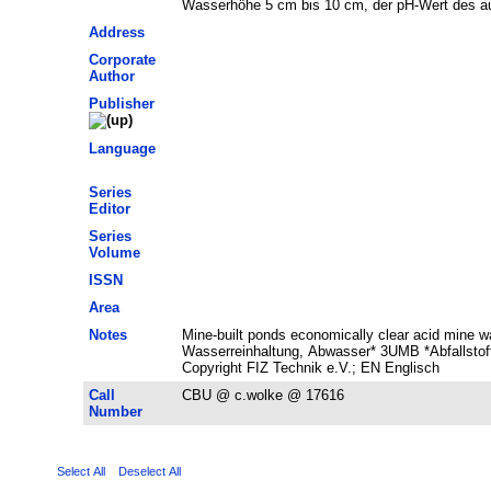
Wasserhöhe 5 cm bis 10 cm, der pH-Wert des aus
Address
Corporate
Author
Publisher
Language
Series
Editor
Series
Volume
ISSN
Area
Notes
Mine-built ponds economically clear acid mine 
Wasserreinhaltung, Abwasser* 3UMB *Abfallstoff
Copyright FIZ Technik e.V.; EN Englisch
Call
CBU @ c.wolke @ 17616
Number
Select All
Deselect All