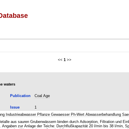
Database
<<
1
>>
ne waters
Publication
Coal Age
Issue
1
ung Industrieabwasser Pflanze Gewaesser Ph-Wert Abwasserbehandlung Sae
alle aus sauren Grubenwässern binden durch Adsorption, Filtration und Einl
 Angaben zur Anlage der Teiche: Durchflußkapazität 20 l/min bis 38 l/min, S